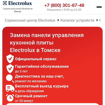
+7 (800) 301-67-48
Сервисный центр Electrolux
в
Ежедневно с 9:00 до 21:00
Томске
Сервисный центр Electrolux
Каталог устройств
Ре
Замена панели управления
кухонной плиты
Electrolux в Томске
Официальный сервис
Гарантийное обслуживание
до 3 лет
Диагностика за наш счет,
ремонт по желанию
Бесплатный выезд курьера
в день обращения
Срочный ремонт
от 35 минут