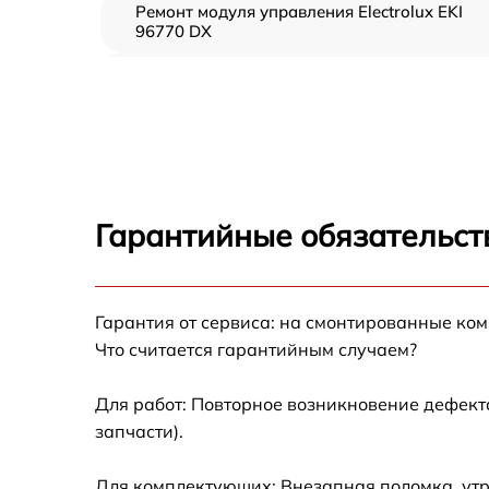
Ремонт модуля управления Electrolux EKI
96770 DX
Замена вентилятора Electrolux EKI 96770 D
Замена ТЭН Electrolux EKI 96770 DX
Замена таймера Electrolux EKI 96770 DX
Гарантийные обязательств
Ремонт электропроводки Electrolux EKI 967
DX
Ремонт конфорки с расширением Electrolux
Гарантия от сервиса: на смонтированные ко
EKI 96770 DX
Что считается гарантийным случаем?
Ремонт клеммной коробки Electrolux EKI
96770 DX
Для работ: Повторное возникновение дефект
запчасти).
Замена конфорки керамической плиты
Electrolux EKI 96770 DX
Для комплектующих: Внезапная поломка, утр