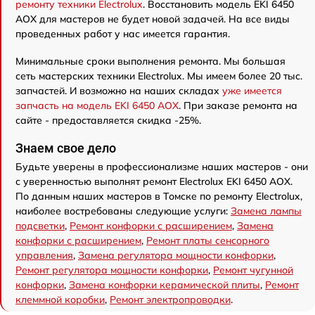
ремонту техники Electrolux
. Восстановить модель EKI 6450
AOX для мастеров не будет новой задачей. На все виды
проведенных работ у нас имеется гарантия.
Минимальные сроки выполнения ремонта. Мы большая
сеть мастерских техники Electrolux. Мы имеем более 20 тыс.
запчастей. И возможно на наших складах
уже имеется
запчасть на модель EKI 6450 AOX
. При заказе ремонта на
сайте - предоставляется скидка -25%.
Знаем свое дело
Будьте уверены в профессионализме наших мастеров - они
с уверенностью выполнят ремонт Electrolux EKI 6450 AOX.
По данным наших мастеров в Томске по ремонту Electrolux,
наиболее востребованы следующие услуги:
Замена лампы
подсветки
,
Ремонт конфорки с расширением
,
Замена
конфорки с расширением
,
Ремонт платы сенсорного
управления
,
Замена регулятора мощности конфорки
,
Ремонт регулятора мощности конфорки
,
Ремонт чугунной
конфорки
,
Замена конфорки керамической плиты
,
Ремонт
клеммной коробки
,
Ремонт электропроводки
.