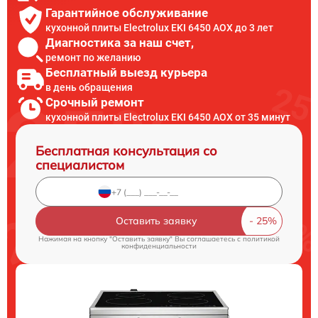
Гарантийное обслуживание
кухонной плиты Electrolux EKI 6450 AOX до 3 лет
Диагностика за наш счет,
ремонт по желанию
Бесплатный выезд курьера
в день обращения
Срочный ремонт
кухонной плиты Electrolux EKI 6450 AOX от 35 минут
Бесплатная консультация со
специалистом
Оставить заявку
Нажимая на кнопку "Оставить заявку" Вы соглашаетесь c
политикой
конфиденциальности