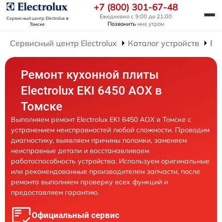
+7 (800) 301-67-48
Ежедневно с 9:00 до 21:00
Сервисный центр Electrolux
в
Позвонить
мне утром
Томске
Сервисный центр Electrolux
Каталог устройств
Ре
Ремонт кухонной плиты
Electrolux EKI 6450 AOX в
Томске
Выполняем ремонт Electrolux EKI 6450 AOX в Томске с
устранением неисправностей любой сложности. Проводим
диагностику, выявляем причины поломки, заменяем
неисправные детали и восстанавливаем
работоспособность устройства. Используем оригинальные
или рекомендованные производителем запчасти, после
ремонта выполняем проверку всех функций и
предоставляем гарантию.
Официальный сервис