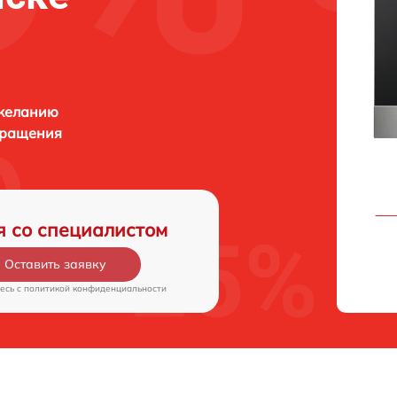
 желанию
бращения
я со специалистом
Оставить заявку
есь c
политикой конфиденциальности