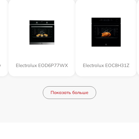
w
Electrolux EOD6P77WX
Electrolux EOC8H31Z
Показать больше