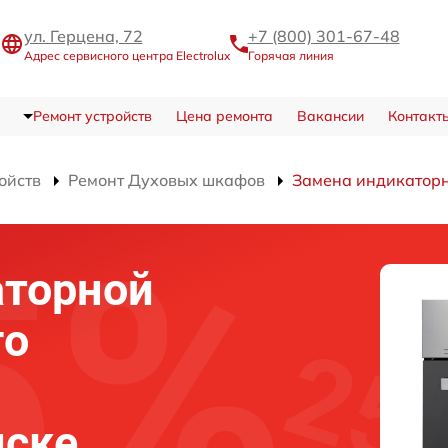
ул. Герцена, 72
+7 (800) 301-67-48
Адрес сервисного центра Electrolux
Горячая линия
Ремонт устройств
Цена ремонта
Вакансии
Контакт
ойств
Ремонт Духовых шкафов
Замена индикатор
аторной
го
мске